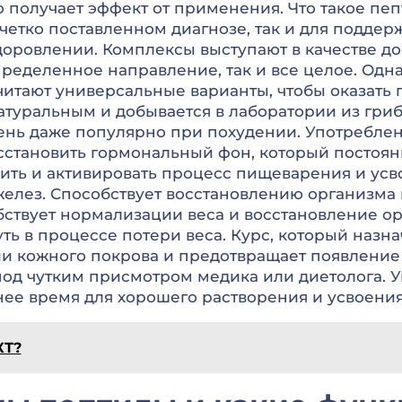
 получает эффект от применения. Что такое пеп
 четко поставленном диагнозе, так и для подд
доровлении. Комплексы выступают в качестве д
пределенное направление, так и все целое. Од
очитают универсальные варианты, чтобы оказат
туральным и добывается в лаборатории из грибо
чень даже популярно при похудении. Употребле
сстановить гормональный фон, который постоянн
ить и активировать процесс пищеварения и усвое
елез. Способствует восстановлению организма 
ствует нормализации веса и восстановление о
уть в процессе потери веса. Курс, который назн
ии кожного покрова и предотвращает появление
под чутким присмотром медика или диетолога. 
ее время для хорошего растворения и усвоения
КТ?