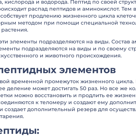
, кислорода и водорода. Пептид по своей струк
оисходит распад пептидов и аминокислот. Тем 
особствует продлению жизненного цикла клеточн
орным методом при помощи специальной технол
 растения.
эти элементы подразделяются на виды. Состав 
лементы подразделяются на виды и по своему ст
кусственного и животного происхождения.
пептидных элементов
свой временной промежуток жизненного цикла. 
ее деление может достигать 50 раз. Но все же 
летки можно восстановить и продлить ее жизнен
оединяются к теломеру и создают ему дополнит
и создает дополнительный резерв для осуществ
тарения.
ептиды: