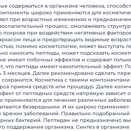
ые содержаться в организме человека, способс
компоненты широко применяются для косметиче
яют при возрастных изменениях и предназначе
 воспалительный процесс, омолаживать структур
покрова при воздействии негативных факторов
 каркасом лица и предотвращать видимые возрас
егкостью, помимо косметологии, может выступать
но наносить пептиды, может подсказать космет
а не имеют побочных эффектов и содержат толь
т, что пептиды имеют накопительный эффект. 
ь 3 месяцев. Далее рекомендовано сделать пере
е сохранится. Косметика с такими компонентами
рса приема средств или процедур. Далее колич
ект от пептидных средств напрямую зависит от
о применяются для лечения различных заболева
итаются безвредными. И их широко применяют ка
 врачом заболеваний. Правильно подобранный 
орных бактерий. Пептидам не предназначено выс
о поддержания организма. Синтез в организме 