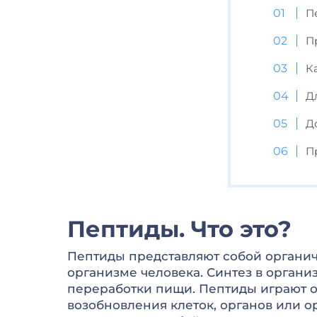
П
П
К
Д
Д
П
Пептиды. Что это?
Пептиды представляют собой органич
организме человека. Синтез в органи
переработки пищи. Пептиды играют о
возобновления клеток, органов или о