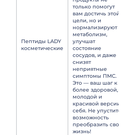
только помогут
вам достичь этой
цели, но и
нормализируют
метаболизм,
Пептиды LADY
улучшат
косметические
состояние
сосудов, и даже
снизят
неприятные
симптомы ПМС.
Это — ваш шаг к
более здоровой,
молодой и
красивой версии
себя. Не упустите
возможность
преобразить свою
жизнь!