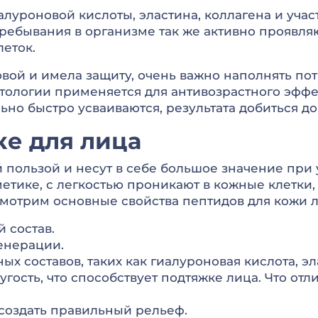
алуроновой кислоты, эластина, коллагена и уча
ребывания в организме так же активно проявля
еток.
ровой и имела защиту, очень важно наполнять п
тологии применяется для антивозрастного эффек
льно быстро усваиваются, результата добиться д
ке для лица
 пользой и несут в себе большое значение при 
етике, с легкостью проникают в кожные клетки,
ссмотрим основные свойства пептидов для кожи л
 состав.
енерации.
х составов, таких как гиалуроновая кислота, эл
угость, что способствует подтяжке лица. Что от
создать правильный рельеф.