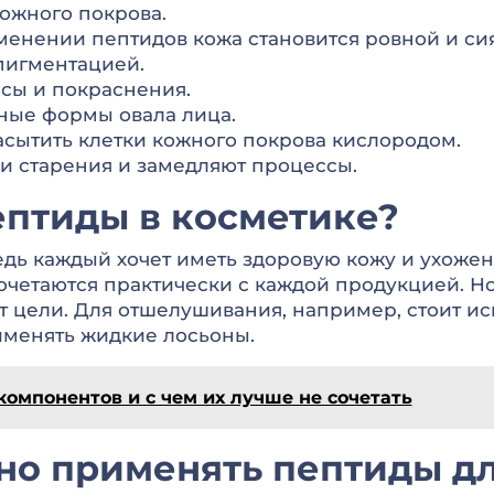
ожного покрова.
енении пептидов кожа становится ровной и си
пигментацией.
сы и покраснения.
ные формы овала лица.
асытить клетки кожного покрова кислородом.
и старения и замедляют процессы.
ептиды в косметике?
Ведь каждый хочет иметь здоровую кожу и ухоже
очетаются практически с каждой продукцией. Но
от цели. Для отшелушивания, например, стоит 
именять жидкие лосьоны.
компонентов и с чем их лучше не сочетать
жно применять пептиды д