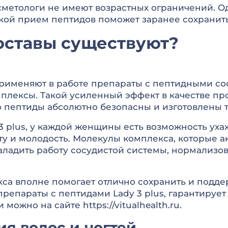
сметологи не имеют возрастных ограничений. Од
 Такой прием пептидов поможет заранее сохранит
оставы существуют?
рименяют в работе препараты с пептидными сос
лексы. Такой усиленный эффект в качестве пр
то пептиды абсолютно безопасны и изготовлены т
 plus, у каждой женщины есть возможность уха
у и молодость. Молекулы комплекса, которые а
аладить работу сосудистой системы, нормализов
са вполне помогает отлично сохранить и подде
препараты с пептидами Lady 3 plus, гарантируе
ожно на сайте https://vitualhealth.ru.
я волос и ногтей