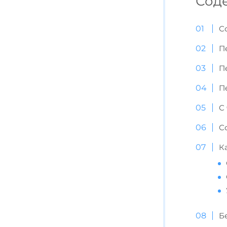
Сод
С
П
П
П
С
С
К
Б